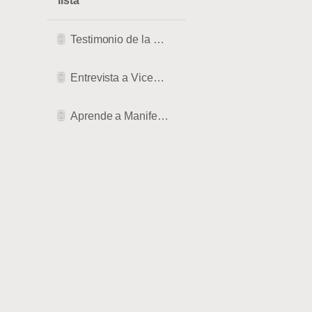
lista
Testimonio de la CRISIS más profunda a ser TERAPEUTA
Entrevista a Vicente Saus, terapeuta de Diksha, rebirthing y masajista en Valencia
Aprende a Manifestar-Entrevista Midalia tv.