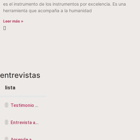
es el instrumento de los instrumentos por excelencia. Es una
herramienta que acompaña a la humanidad
Leer más »
entrevistas
lista
Testimonio de la CRISIS más profunda a ser TERAPEUTA
Entrevista a Vicente Saus, terapeuta de Diksha, rebirthing y masajista en Valencia
Aprende a Manifestar-Entrevista Midalia tv.