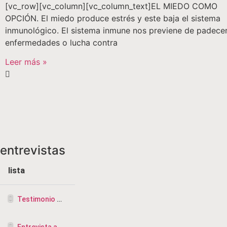
[vc_row][vc_column][vc_column_text]EL MIEDO COMO
OPCIÓN. El miedo produce estrés y este baja el sistema
inmunológico. El sistema inmune nos previene de padece
enfermedades o lucha contra
Leer más »
entrevistas
lista
Testimonio de la CRISIS más profunda a ser TERAPEUTA
Entrevista a Vicente Saus, terapeuta de Diksha, rebirthing y masajista en Valencia