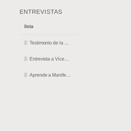
ENTREVISTAS
lista
Testimonio de la CRISIS más profunda a ser TERAPEUTA
Entrevista a Vicente Saus, terapeuta de Diksha, rebirthing y masajista en Valencia
Aprende a Manifestar-Entrevista Midalia tv.