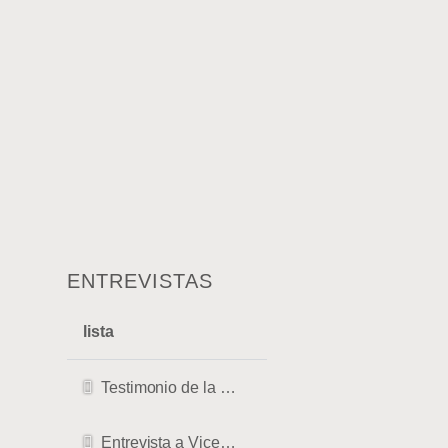
ENTREVISTAS
lista
Testimonio de la CRISIS más profunda a ser TERAPEUTA
Entrevista a Vicente Saus, terapeuta de Diksha, rebirthing y masajista en Valencia