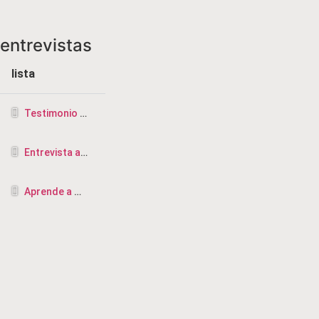
entrevistas
lista
Testimonio de la CRISIS más profunda a ser TERAPEUTA
Entrevista a Vicente Saus, terapeuta de Diksha, rebirthing y masajista en Valencia
Aprende a Manifestar-Entrevista Midalia tv.