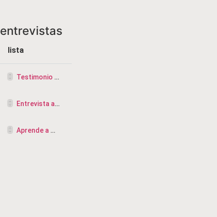
entrevistas
lista
Testimonio de la CRISIS más profunda a ser TERAPEUTA
Entrevista a Vicente Saus, terapeuta de Diksha, rebirthing y masajista en Valencia
Aprende a Manifestar-Entrevista Midalia tv.